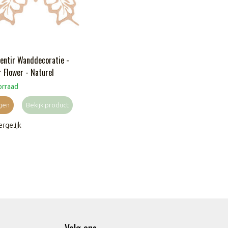
entir Wanddecoratie -
r Flower - Naturel
orraad
gen
Bekijk product
rgelijk
Volg ons