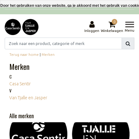
Interieurdecoraties van gerecyclede materialen
Door het gebruiken van onze website, ga je akkoord met het gebruik van cooki
Dit bericht verbergen
0
Meer over cookies »
Menu
Inloggen
Winkelwagen
Terug naar home
|
Merken
Merken
C
Casa Sentir
V
Van Tjalle en Jasper
Alle merken