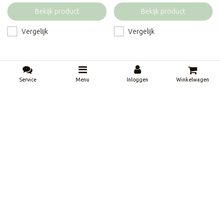
Bekijk product
Bekijk product
Vergelijk
Vergelijk
Service
Menu
Inloggen
Winkelwagen
Vergelijk producten
0 Producten
Casa Sentir Wanddecoratie-
Casa Sentir Wanddecoratie -
Geometrische kat - Zwart
Geometrische walvis - Naturel
Op voorraad
Op voorraad
Inloggen
Inloggen