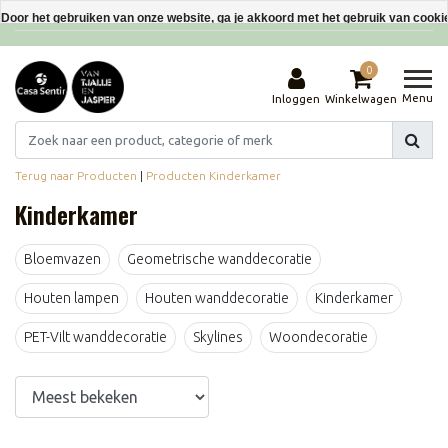
Interieurdecoraties van gerecyclede materialen
Door het gebruiken van onze website, ga je akkoord met het gebruik van cooki
Dit bericht verbergen
0
Meer over cookies »
Menu
Inloggen
Winkelwagen
Terug naar Producten
|
Producten
Kinderkamer
Kinderkamer
Bloemvazen
Geometrische wanddecoratie
Houten lampen
Houten wanddecoratie
Kinderkamer
PET-Vilt wanddecoratie
Skylines
Woondecoratie