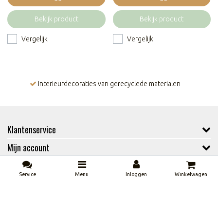
Bekijk product
Bekijk product
Vergelijk
Vergelijk
Interieurdecoraties van gerecyclede materialen
Klantenservice
Mijn account
Contactgegevens
Service
Menu
Inloggen
Winkelwagen
Volg ons
Vergelijk producten
0 Producten
Copyright © 2026 - Casa Sentir B2B Portaal - All rights reserved - Theme by