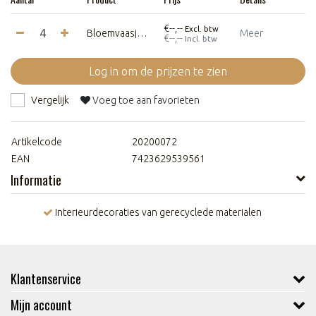
€--,--
Excl. btw
Bloemvaasje - Wave-B met droogbloemen - Zwart
Meer
€--,--
Incl. btw
Log in om de prijzen te zien
Vergelijk
Voeg toe aan favorieten
Artikelcode
20200072
EAN
7423629539561
Informatie
Interieurdecoraties van gerecyclede materialen
Klantenservice
Mijn account