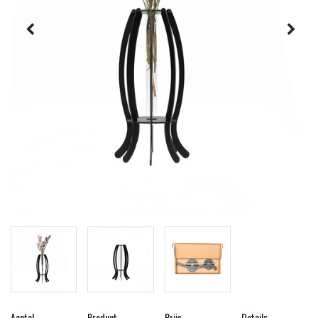
Aantal
Product
Prijs
Details