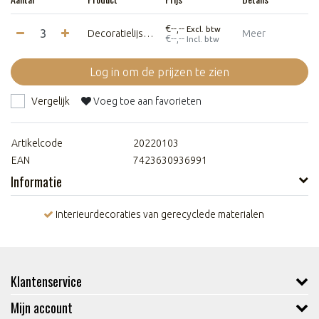
€--,--
Excl. btw
Decoratielijst - Zwart - Olifant
Meer
€--,--
Incl. btw
Log in om de prijzen te zien
Vergelijk
Voeg toe aan favorieten
Artikelcode
20220103
EAN
7423630936991
Informatie
Interieurdecoraties van gerecyclede materialen
Klantenservice
Mijn account