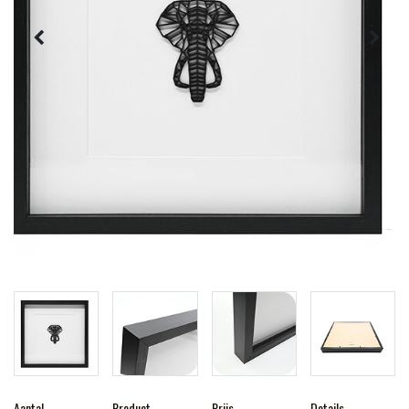
Aantal
Product
Prijs
Details