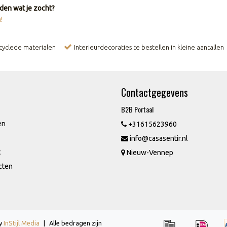
den wat je zocht?
!
ecyclede materialen
Interieurdecoraties te bestellen in kleine aantallen
Contactgegevens
B2B Portaal
en
+31615623960
info@casasentir.nl
t
Nieuw-Vennep
cten
by
InStijl Media
|
Alle bedragen zijn