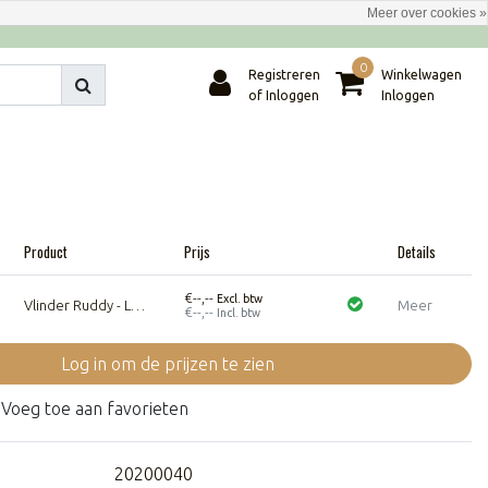
Meer over cookies »
0
Registreren
Winkelwagen
of Inloggen
Inloggen
Product
Prijs
Details
€--,--
Excl. btw
Vlinder Ruddy - Large - Naturel
Meer
€--,--
Incl. btw
Log in om de prijzen te zien
Voeg toe aan favorieten
20200040