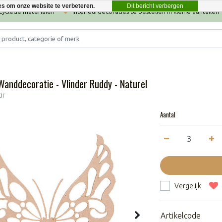
Dit bericht verbergen
es om onze website te verbeteren.
ecyclede materialen
Interieurdecoraties te bestellen in kleine aantallen
Wanddecoratie - Vlinder Ruddy - Naturel
ir
Aantal
Vergelijk
Artikelcode