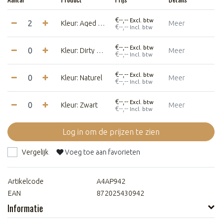
€--,--
Excl. btw
Kleur: Aged Pink
Meer
€--,--
Incl. btw
€--,--
Excl. btw
Kleur: Dirty Mint
Meer
€--,--
Incl. btw
€--,--
Excl. btw
Kleur: Naturel
Meer
€--,--
Incl. btw
€--,--
Excl. btw
Kleur: Zwart
Meer
€--,--
Incl. btw
Log in om de prijzen te zien
Vergelijk
Voeg toe aan favorieten
Artikelcode
A4AP942
EAN
872025430942
Informatie