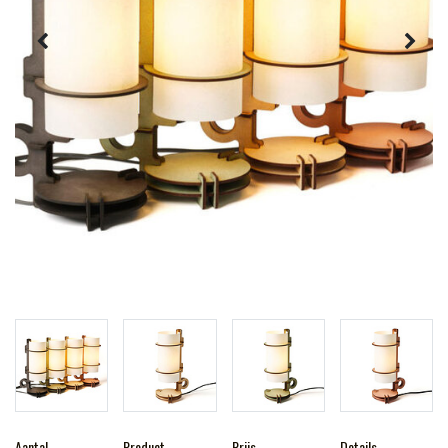
Aantal
Product
Prijs
Details