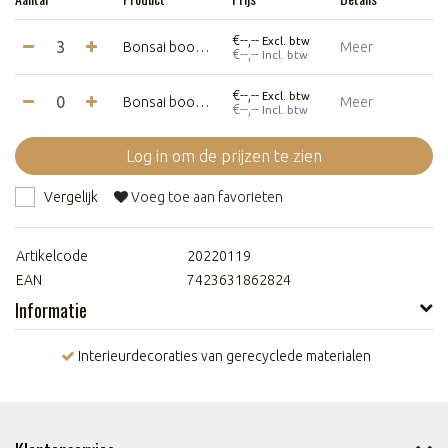
€--,--
Excl. btw
Bonsai boom - S 30 x 18 cm - Zwart
Meer
€--,--
Incl. btw
€--,--
Excl. btw
Bonsai boom - L 50 x 29 cm - Zwart
Meer
€--,--
Incl. btw
Log in om de prijzen te zien
Vergelijk
Voeg toe aan favorieten
Artikelcode
20220119
EAN
7423631862824
Informatie
Interieurdecoraties van gerecyclede materialen