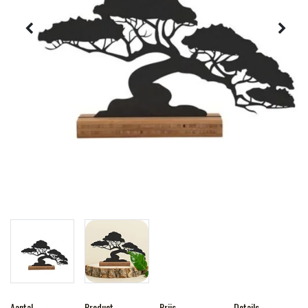
Aantal
Product
Prijs
Details