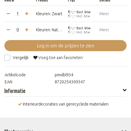
€--,--
Excl. btw
Kleuren: Zwart
Meer
€--,--
Incl. btw
€--,--
Excl. btw
Kleuren: Naturel
Meer
€--,--
Incl. btw
Log in om de prijzen te zien
Vergelijk
Voeg toe aan favorieten
Artikelcode
pmxlbl934
EAN
8720254309347
Informatie
Interieurdecoraties van gerecyclede materialen