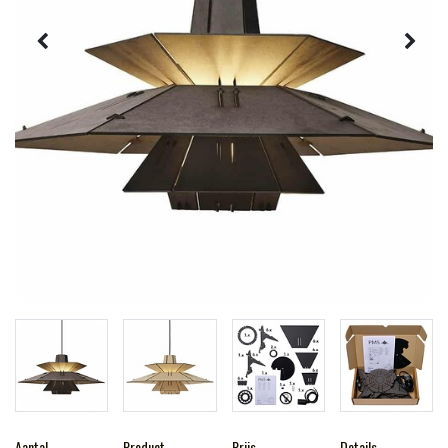
Aantal
Product
Prijs
Details