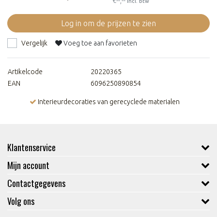
€--,--
Incl. btw
Log in om de prijzen te zien
Vergelijk
Voeg toe aan favorieten
Artikelcode
20220365
EAN
6096250890854
Interieurdecoraties van gerecyclede materialen
Klantenservice
Mijn account
Contactgegevens
Volg ons