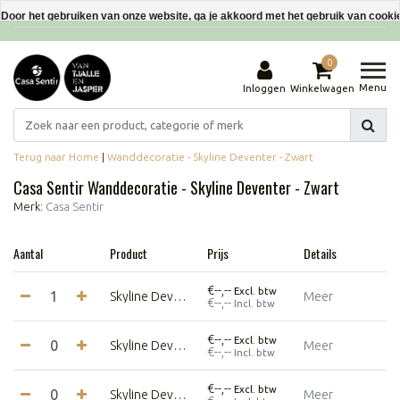
Interieurdecoraties van gerecyclede materialen
Door het gebruiken van onze website, ga je akkoord met het gebruik van cooki
Dit bericht verbergen
0
Meer over cookies »
Menu
Inloggen
Winkelwagen
Terug naar Home
|
Wanddecoratie - Skyline Deventer - Zwart
Casa Sentir Wanddecoratie - Skyline Deventer - Zwart
Merk:
Casa Sentir
Aantal
Product
Prijs
Details
€--,--
Excl. btw
Skyline Deventer - 60 cm - Zwart
Meer
€--,--
Incl. btw
€--,--
Excl. btw
Skyline Deventer - 80 cm - Zwart
Meer
€--,--
Incl. btw
€--,--
Excl. btw
Skyline Deventer - 120 cm - Zwart
Meer