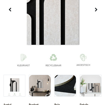
Aantal
Product
Prijs
Details