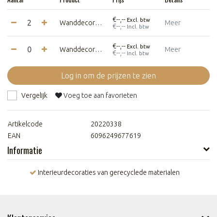
€--,--
Excl. btw
Wanddecoratie Felto Abstract - Black&White - Medium
Meer
€--,--
Incl. btw
€--,--
Excl. btw
Wanddecoratie Felto Abstract - Black&White - Large
Meer
€--,--
Incl. btw
Log in om de prijzen te zien
Vergelijk
Voeg toe aan favorieten
Artikelcode
20220338
EAN
6096249677619
Informatie
Interieurdecoraties van gerecyclede materialen