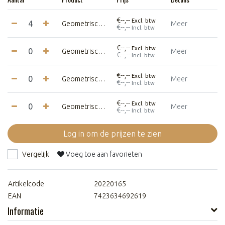
€--,--
Excl. btw
Geometrische Kolibrie - Small - Naturel
Meer
€--,--
Incl. btw
€--,--
Excl. btw
Geometrische Kolibrie - Medium - Naturel
Meer
€--,--
Incl. btw
€--,--
Excl. btw
Geometrische Kolibrie - Large - Naturel
Meer
€--,--
Incl. btw
€--,--
Excl. btw
Geometrische Kolibrie - Extra Large - Naturel
Meer
€--,--
Incl. btw
Log in om de prijzen te zien
Vergelijk
Voeg toe aan favorieten
Artikelcode
20220165
EAN
7423634692619
Informatie