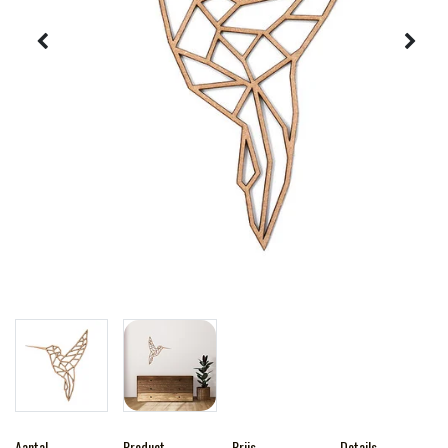
Aantal
Product
Prijs
Details