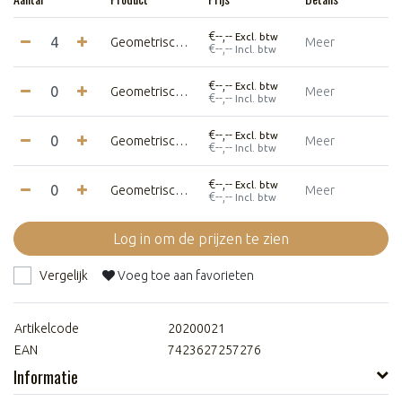
€--,--
Excl. btw
Geometrische Luie beer - Small- Zwart
Meer
€--,--
Incl. btw
€--,--
Excl. btw
Geometrische Luie beer - Medium - Zwart
Meer
€--,--
Incl. btw
€--,--
Excl. btw
Geometrische Luie beer - Large - Zwart
Meer
€--,--
Incl. btw
€--,--
Excl. btw
Geometrische Luie beer - Extra Large - Zwart
Meer
€--,--
Incl. btw
Log in om de prijzen te zien
Vergelijk
Voeg toe aan favorieten
Artikelcode
20200021
EAN
7423627257276
Informatie