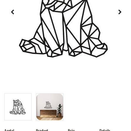
Aantal
Product
Prijs
Details