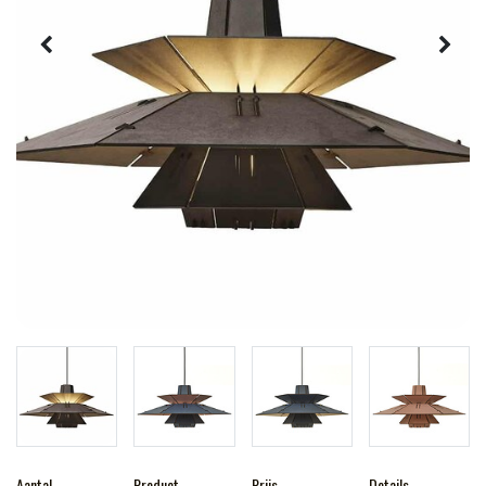
Aantal
Product
Prijs
Details