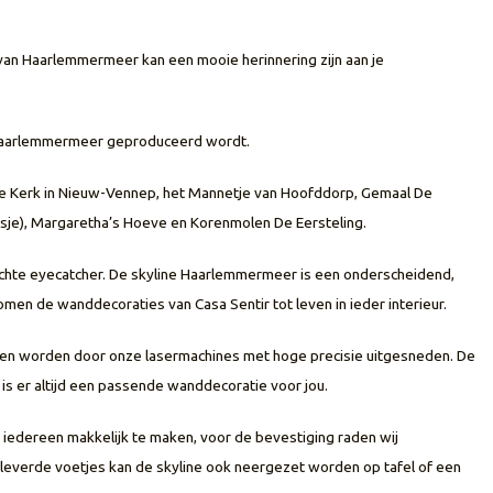
van Haarlemmermeer kan een mooie herinnering zijn aan je
 Haarlemmermeer geproduceerd wordt.
te Kerk in Nieuw-Vennep, het Mannetje van Hoofddorp, Gemaal De
sje), Margaretha’s Hoeve en Korenmolen De Eersteling.
chte eyecatcher. De skyline Haarlemmermeer is een onderscheidend,
men de wanddecoraties van Casa Sentir tot leven in ieder interieur.
pen worden door onze lasermachines met hoge precisie uitgesneden. De
is er altijd een passende wanddecoratie voor jou.
 iedereen makkelijk te maken, voor de bevestiging raden wij
everde voetjes kan de skyline ook neergezet worden op tafel of een