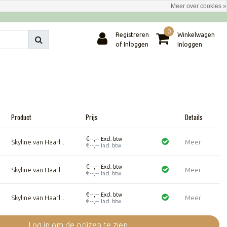
Meer over cookies »
0
Registreren
Winkelwagen
of Inloggen
Inloggen
Product
Prijs
Details
€--,--
Excl. btw
Skyline van Haarlemmermeer - 60 centimeter - Zwart
Meer
€--,--
Incl. btw
€--,--
Excl. btw
Skyline van Haarlemmermeer - 80 centimeter - Zwart
Meer
€--,--
Incl. btw
€--,--
Excl. btw
Skyline van Haarlemmermeer - 120 centimeter - Zwart
Meer
€--,--
Incl. btw
Log in om de prijzen te zien