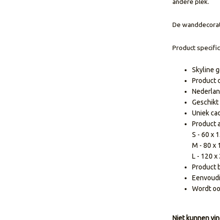
andere plek.
De wanddecorati
Product specific
Skyline 
Product 
Nederlan
Geschikt
Uniek ca
Product 
S - 60 x 
M - 80 x
L - 120 x
Product 
Eenvoudi
Wordt oo
Niet kunnen vin