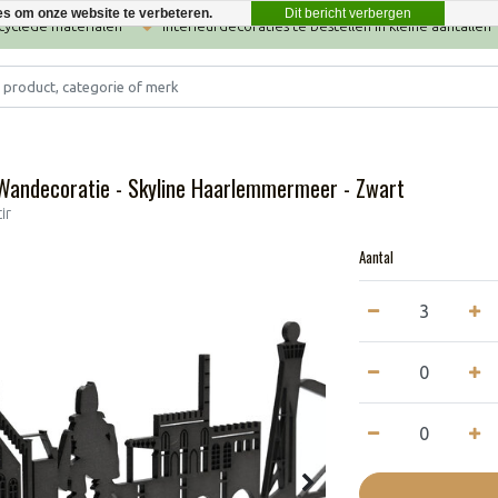
Dit bericht verbergen
es om onze website te verbeteren.
ecyclede materialen
Interieurdecoraties te bestellen in kleine aantallen
 Wandecoratie - Skyline Haarlemmermeer - Zwart
ir
Aantal