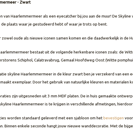
mmermeer - Zwart
 van Haarlemmermeer als een eyecatcher bij jou aan de muur! De Skyline 
 de plaats waar je gestudeerd hebt of waar je trots op bent.
ar zowel oude als nieuwe iconen samen komen en die daadwerkelijk in de
Haarlemmermeer bestaat uit de volgende herkenbare iconen zoals: de Wit
erstorens Schiphol, Calatravabrug, Gemaal Hoofdweg Oost (Witte pomphui
ie skyline Haarlemmermeer in de kleur zwart ben je verzekerd van een e
maakt exemplaar. Door het gebruik van natuurlijke kleuren en materialen ko
ties zijn uitgesneden uit 3 mm MDF platen. De in huis gemaakte ontwer
kyline Haarlemmermeer is te krijgen in verschillende afmetingen, hierdoor 
ies worden standaard geleverd met een sjabloon om het
bevestigen
voor
. Binnen enkele seconde hangt jouw nieuwe wanddecoratie. Met de bijgel