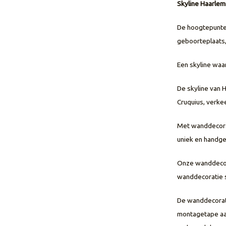
Skyline Haarle
De hoogtepunten
geboorteplaats,
Een skyline wa
De skyline van 
Cruquius, verke
Met wanddecorat
uniek en handge
Onze wanddecora
wanddecoratie s
De wanddecorat
montagetape aan