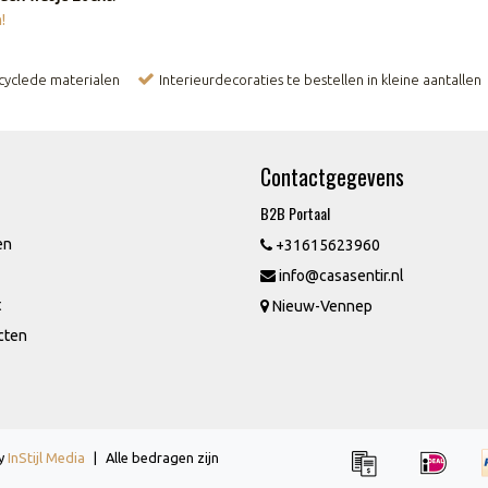
!
ecyclede materialen
Interieurdecoraties te bestellen in kleine aantallen
Contactgegevens
B2B Portaal
en
+31615623960
info@casasentir.nl
t
Nieuw-Vennep
cten
by
InStijl Media
|
Alle bedragen zijn