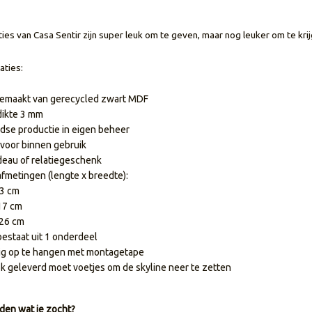
es van Casa Sentir zijn super leuk om te geven, maar nog leuker om te krij
aties:
gemaakt van gerecycled zwart MDF
dikte 3 mm
dse productie in eigen beheer
 voor binnen gebruik
deau of relatiegeschenk
afmetingen (lengte x breedte):
13 cm
 17 cm
 26 cm
bestaat uit 1 onderdeel
g op te hangen met montagetape
k geleverd moet voetjes om de skyline neer te zetten
den wat je zocht?