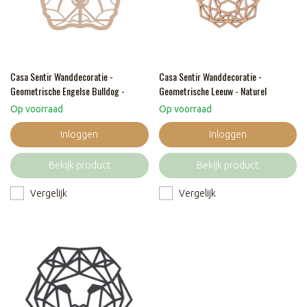
Casa Sentir Wanddecoratie -
Casa Sentir Wanddecoratie -
Geometrische Engelse Bulldog -
Geometrische Leeuw - Naturel
Naturel
Op voorraad
Op voorraad
Inloggen
Inloggen
Bekijk product
Bekijk product
Vergelijk
Vergelijk