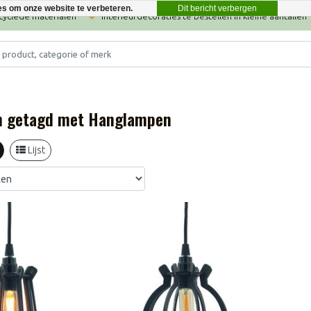
Dit bericht verbergen
es om onze website te verbeteren.
ecyclede materialen
Interieurdecoraties te bestellen in kleine aantallen
n getagd met Hanglampen
Lijst