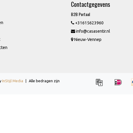
Contactgegevens
B2B Portaal
en
+31615623960
info@casasentir.nl
t
Nieuw-Vennep
cten
by
InStijl Media
|
Alle bedragen zijn