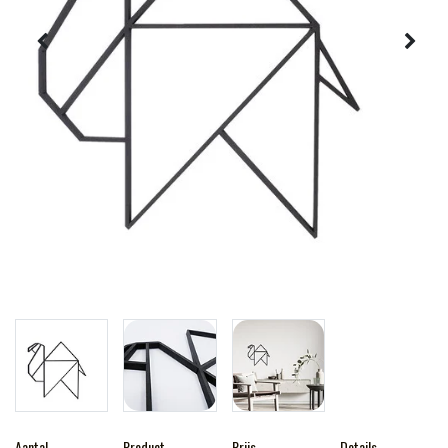
Aantal
Product
Prijs
Details