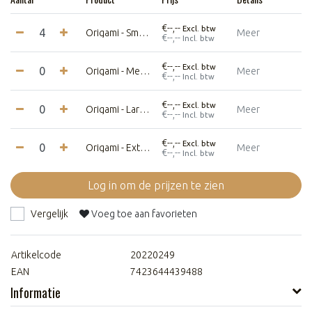
€--,--
Excl. btw
Origami - Small - Dromedaris
Meer
€--,--
Incl. btw
€--,--
Excl. btw
Origami - Medium - Dromedaris
Meer
€--,--
Incl. btw
€--,--
Excl. btw
Origami - Large- Dromedaris
Meer
€--,--
Incl. btw
€--,--
Excl. btw
Origami - Extra large- Dromedaris
Meer
€--,--
Incl. btw
Log in om de prijzen te zien
Vergelijk
Voeg toe aan favorieten
Artikelcode
20220249
EAN
7423644439488
Informatie