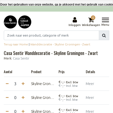
Interieurdecoraties van gerecyclede materialen
Door het gebruiken van onze website, ga je akkoord met het gebruik van cooki
Dit bericht verbergen
0
Meer over cookies »
Menu
Inloggen
Winkelwagen
Terug naar Home
|
Wanddecoratie - Skyline Groningen - Zwart
Casa Sentir Wanddecoratie - Skyline Groningen - Zwart
Merk:
Casa Sentir
Aantal
Product
Prijs
Details
€--,--
Excl. btw
Skyline Groningen - 60 cm - Zwart
Meer
€--,--
Incl. btw
€--,--
Excl. btw
Skyline Groningen - 80 cm - Zwart
Meer
€--,--
Incl. btw
€--,--
Excl. btw
Skyline Groningen - 120 cm - Zwart
Meer