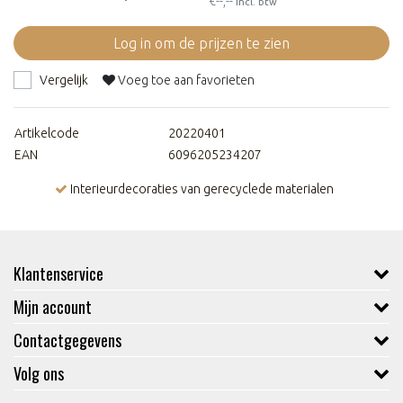
€--,--
Incl. btw
Log in om de prijzen te zien
Vergelijk
Voeg toe aan favorieten
Artikelcode
20220401
EAN
6096205234207
Interieurdecoraties van gerecyclede materialen
Klantenservice
Mijn account
Contactgegevens
Volg ons