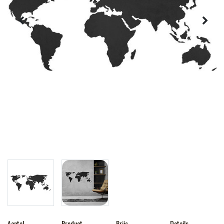
Aantal
Product
Prijs
Details