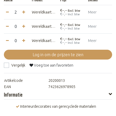
€--,--
Excl. btw
Wereldkaart - Small - Zwart
Meer
€--,--
Incl. btw
€--,--
Excl. btw
Wereldkaart - Medium - Zwart
Meer
€--,--
Incl. btw
€--,--
Excl. btw
Wereldkaart - Large - Zwart
Meer
€--,--
Incl. btw
Log in om de prijzen te zien
Vergelijk
Voeg toe aan favorieten
Artikelcode
20200013
EAN
7423626978905
Informatie
Interieurdecoraties van gerecyclede materialen