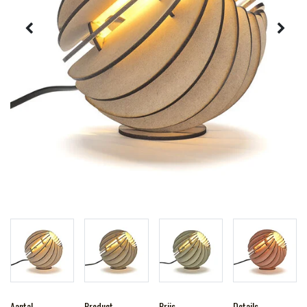
Aantal
Product
Prijs
Details