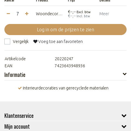
€--,--
Excl. btw
Woondecoratie - Standaard "Ik hou van jou"
Meer
€--,--
Incl. btw
Log in om de prijzen te zien
Vergelijk
Voeg toe aan favorieten
Artikelcode
20220247
EAN
7423643948936
Informatie
Interieurdecoraties van gerecyclede materialen
Klantenservice
Mijn account