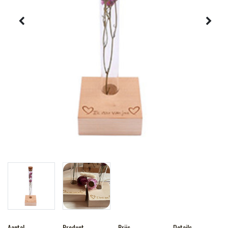
Aantal
Product
Prijs
Details