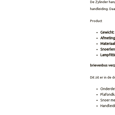
De Zylinder hang
handleiding. Da
Product
Gewicht:
Afmetinge
Materiaal
Snoerlen
Lampfitti
brievenbus ver
Dit zit er in de 
Onderdel
Plafondk
Snoer met
Handleid