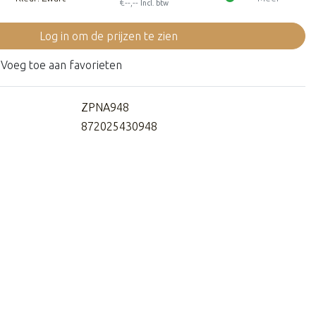
€--,--
Incl. btw
Log in om de prijzen te zien
Voeg toe aan favorieten
ZPNA948
872025430948