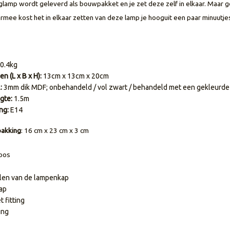
lamp wordt geleverd als bouwpakket en je zet deze zelf in elkaar. Maar gee
armee kost het in elkaar zetten van deze lamp je hooguit een paar minuutje
0.4kg
n (L x B x H):
13cm x 13cm x 20cm
:
3mm dik MDF; onbehandeld / vol zwart / behandeld met een gekleurde o
gte:
1.5m
ng:
E14
pakking
: 16 cm x 23 cm x 3 cm
doos
en van de lampenkap
ap
 fitting
ing