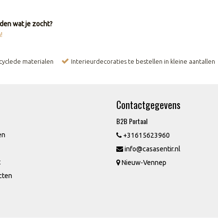
den wat je zocht?
!
ecyclede materialen
Interieurdecoraties te bestellen in kleine aantallen
Contactgegevens
B2B Portaal
en
+31615623960
info@casasentir.nl
t
Nieuw-Vennep
cten