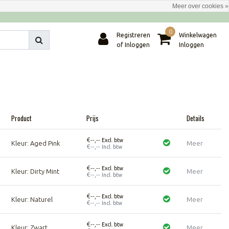
Meer over cookies »
0
Registreren
Winkelwagen
of Inloggen
Inloggen
Product
Prijs
Details
€--,--
Excl. btw
Kleur: Aged Pink
Meer
€--,--
Incl. btw
€--,--
Excl. btw
Kleur: Dirty Mint
Meer
€--,--
Incl. btw
€--,--
Excl. btw
Kleur: Naturel
Meer
€--,--
Incl. btw
€--,--
Excl. btw
Kleur: Zwart
Meer