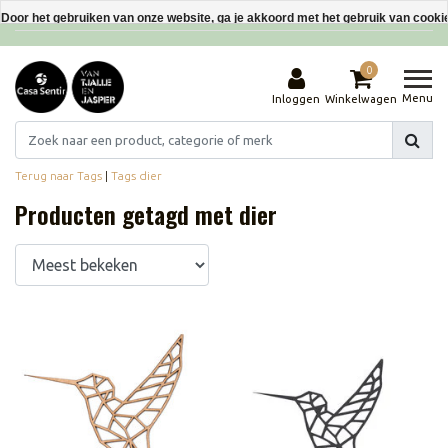
Interieurdecoraties van gerecyclede materialen
Door het gebruiken van onze website, ga je akkoord met het gebruik van cooki
Dit bericht verbergen
0
Meer over cookies »
Menu
Inloggen
Winkelwagen
Terug naar Tags
|
Tags
dier
Producten getagd met dier