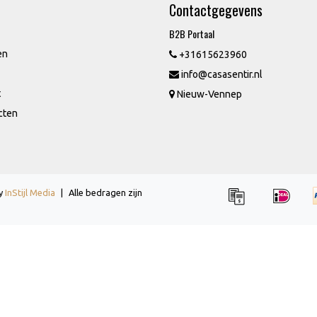
Contactgegevens
B2B Portaal
en
+31615623960
info@casasentir.nl
t
Nieuw-Vennep
cten
by
InStijl Media
|
Alle bedragen zijn