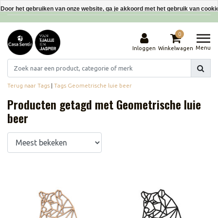
Interieurdecoraties van gerecyclede materialen
Door het gebruiken van onze website, ga je akkoord met het gebruik van cooki
Dit bericht verbergen
0
Meer over cookies »
Menu
Inloggen
Winkelwagen
Terug naar Tags
|
Tags
Geometrische luie beer
Producten getagd met Geometrische luie
beer