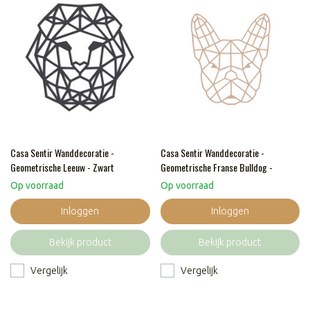
Casa Sentir Wanddecoratie -
Casa Sentir Wanddecoratie -
Geometrische Leeuw - Zwart
Geometrische Franse Bulldog -
Naturel
Op voorraad
Op voorraad
Inloggen
Inloggen
Bekijk product
Bekijk product
Vergelijk
Vergelijk