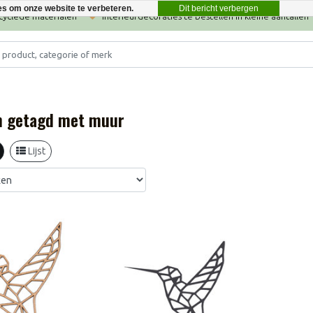
Dit bericht verbergen
es om onze website te verbeteren.
ecyclede materialen
Interieurdecoraties te bestellen in kleine aantallen
n getagd met muur
Lijst