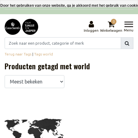
Interieurdecoraties van gerecyclede materialen
Door het gebruiken van onze website, ga je akkoord met het gebruik van cooki
Dit bericht verbergen
0
Meer over cookies »
Menu
Inloggen
Winkelwagen
Terug naar Tags
|
Tags
world
Producten getagd met world