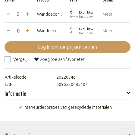
€--,--
Excl. btw
Wanddecoratie Felto Spider - Sand&White - Medium
Meer
€--,--
Incl. btw
€--,--
Excl. btw
Wanddecoratie Felto Spider - Sand&White - Large
Meer
€--,--
Incl. btw
Log in om de prijzen te zien
Vergelijk
Voeg toe aan favorieten
Artikelcode
20220346
EAN
6096230485407
Informatie
Interieurdecoraties van gerecyclede materialen