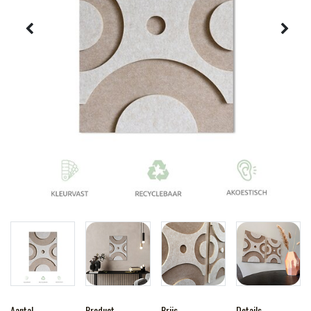
Aantal
Product
Prijs
Details