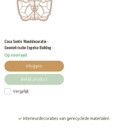
Casa Sentir Wanddecoratie -
Geometrische Engelse Bulldog -
Naturel
Op voorraad
Inloggen
Bekijk product
Vergelijk
Interieurdecoraties van gerecyclede materialen